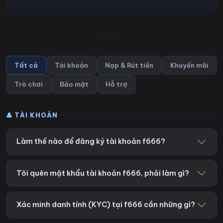
Tất cả
Tài khoản
Nạp & Rút tiền
Khuyến mãi
Trò chơi
Bảo mật
Hỗ trợ
👤 TÀI KHOẢN
Làm thế nào để đăng ký tài khoản f666?
Tôi quên mật khẩu tài khoản f666, phải làm gì?
Xác minh danh tính (KYC) tại f666 cần những gì?