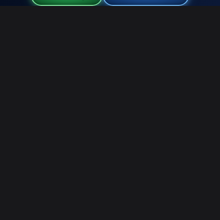
SẴN SÀNG CHƯA?
Đã Rõ Mọi Thắc Mắc – Khám Phá
f666 Ngay Thôi!
Đăng nhập tài khoản f666 và trải nghiệm hàng trăm
trò chơi casino, đá gà, nổ hũ và cá cược thể thao với
thanh toán nhanh qua MoMo, ZaloPay bằng VNĐ.
Đăng Nhập f666
Tìm Hiểu Về f666
Chỉ dành cho người trên 18 tuổi • f666 ủng hộ chơi cờ bạc có trách
nhiệm