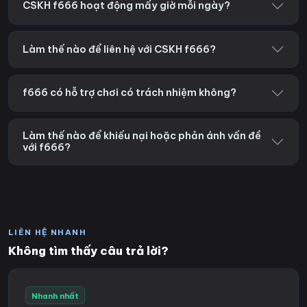
CSKH f666 hoạt động mấy giờ mỗi ngày?
Làm thế nào để liên hệ với CSKH f666?
f666 có hỗ trợ chơi có trách nhiệm không?
Làm thế nào để khiếu nại hoặc phản ánh vấn đề
với f666?
LIÊN HỆ NHANH
Không tìm thấy câu trả lời?
Nhanh nhất