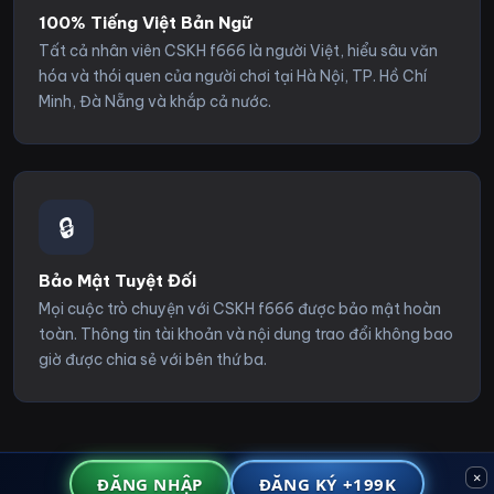
100% Tiếng Việt Bản Ngữ
Tất cả nhân viên CSKH f666 là người Việt, hiểu sâu văn
hóa và thói quen của người chơi tại Hà Nội, TP. Hồ Chí
Minh, Đà Nẵng và khắp cả nước.
🔒
Bảo Mật Tuyệt Đối
Mọi cuộc trò chuyện với CSKH f666 được bảo mật hoàn
toàn. Thông tin tài khoản và nội dung trao đổi không bao
giờ được chia sẻ với bên thứ ba.
×
ĐĂNG NHẬP
ĐĂNG KÝ +199K