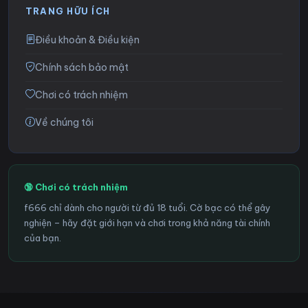
TRANG HỮU ÍCH
Điều khoản & Điều kiện
Chính sách bảo mật
Chơi có trách nhiệm
Về chúng tôi
🔞 Chơi có trách nhiệm
f666 chỉ dành cho người từ đủ 18 tuổi. Cờ bạc có thể gây
nghiện – hãy đặt giới hạn và chơi trong khả năng tài chính
của bạn.